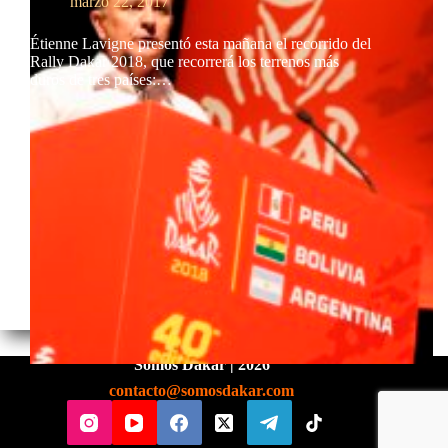
marzo 22, 2017
Étienne Lavigne presentó esta mañana el recorrido del
Rally Dakar 2018, que recorrerá los terrenos más
duros de tres países:…
Somos Dakar | 2026
contacto@somosdakar.com