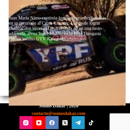
abril 22, 2026
Juan María Nimo continúa logrando grandes hazañas
en su incursión al Cross-Country. Luego de lograr
finalizar dos veces el Desafío Ruta 40 en una moto
adaptada, ahora logró triunfar en la Baja Tinogasta
con un inédito UTV Kawasaki.
Somos Dakar | 2026
contacto@somosdakar.com