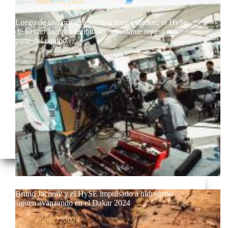
enero 14, 2024
Luego de una primera semana muy exigente, el HySe
de Bruno Jacomy recibió un importante repaso por
parte del equipo,…
Bruno Jacomy y el HySE impulsado a hidrógeno
siguen avanzando en el Dakar 2024
enero 7, 2024