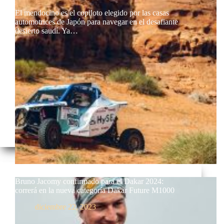
El mendocino es el copiloto elegido por las casas
automotrices de Japón para navegar en el desafiante
desierto saudí. Ya…
Bruno Jacomy confirmado para el Dakar 2024:
correrá en la nueva categoría Dakar Future M1000
diciembre 22, 2023