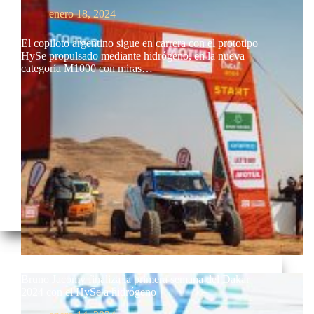
enero 18, 2024
El copiloto argentino sigue en carrera con el prototipo
HySe propulsado mediante hidrógeno, en la nueva
categoría M1000 con miras…
Bruno Jacomy finaliza la primera semana del Dakar
2024 con el HySe a hidrógeno