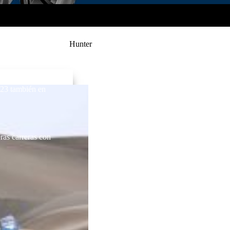
Hunter
023 también en
as carreras con