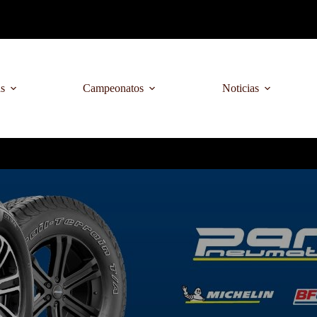
as
Campeonatos
Noticias