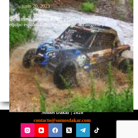
junio 20, 2023
De la mano de Jesús Fuster y Carlos Fernández, el
equipo español logró la victoria de su categoría y el…
Somos Dakar | 2026
contacto@somosdakar.com