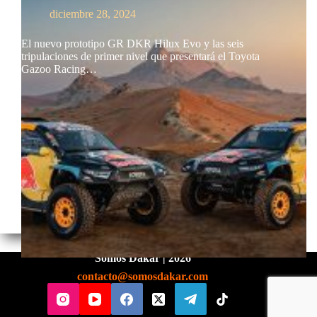
diciembre 28, 2024
El nuevo prototipo GR DKR Hilux Evo y las seis
tripulaciones de primer nivel que presentará el Toyota
Gazoo Racing…
Somos Dakar | 2026
contacto@somosdakar.com