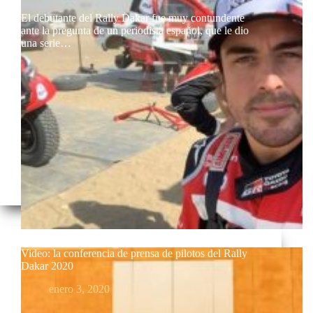
El debutante del Rally Dakar fue muy contundente
ante la pregunta de un periodista español, que le dio
una serie…
Video: la conferencia de prensa de pilotos del Rally
Dakar 2020
enero 3, 2020