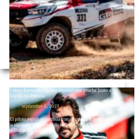
Video: Fernando Alonso finalizó otra prueba junto a
Toyota en Polonia
septiembre 6, 2019
El piloto español continúa con su puesta a punto para
la siguiente temporada de rallyes Cross-Country. Con
el Dakar 2020…