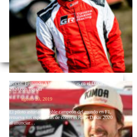
Oficial: Fernando Alonso y las miras en el Dakar
2020 con Toyota
agosto 20, 2019
El piloto asturiano, doble campeón del mundo en F1,
renueva sus esperanzas de correr el Rally Dakar 2020
al anunciar…