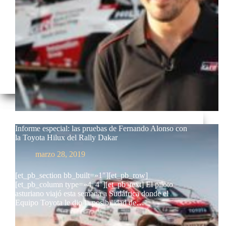
Informe especial: las pruebas de Fernando Alonso con
la Toyota Hilux del Rally Dakar
marzo 28, 2019
[et_pb_section bb_built=»1″][et_pb_row]
[et_pb_column type=»4_4″][et_pb_text] El piloto
asturiano viajó esta semana a Sudáfrica donde el
Equipo Toyota le dio la posibilidad de…