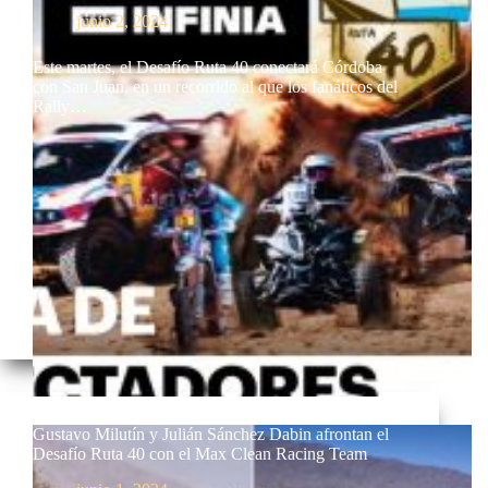
junio 2, 2024
Este martes, el Desafío Ruta 40 conectará Córdoba
con San Juan, en un recorrido al que los fanáticos del
Rally…
Gustavo Milutín y Julián Sánchez Dabin afrontan el
Desafío Ruta 40 con el Max Clean Racing Team