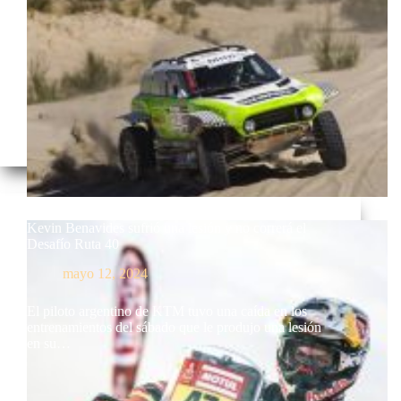
Kevin Benavides sufrió una lesión y no correrá el
Desafío Ruta 40
mayo 12, 2024
El piloto argentino de KTM tuvo una caída en los
entrenamientos del sábado que le produjo una lesión
en su…