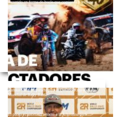
recorrido en forma de bucle que comienza y termina
en…
Kaluka Malo preparado para el Desafío Ruta 40 y el
Mundial de Rally Raid
mayo 31, 2024
El piloto ecuatoriano retorna a la Argentina para