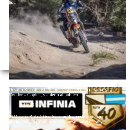
la…
Desafío Ruta 40: El Prólogo será en el mítico tramo El
Cóndor – Copina, y abierto al público
mayo 31, 2024
El Desafío Ruta 40 tendrá su prólogo este domingo
por la tarde en Córdoba en el famoso tramo de rally.…