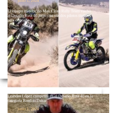
junio 1, 2024
El equipo mendocino Max Clean Rally Team vuelve
al Desafío Ruta 40 junto con sus dos pilotos titulares
para codearse…
Leandro López competirá en el Desafío Ruta 40 en la
categoría Road to Dakar
junio 1, 2024