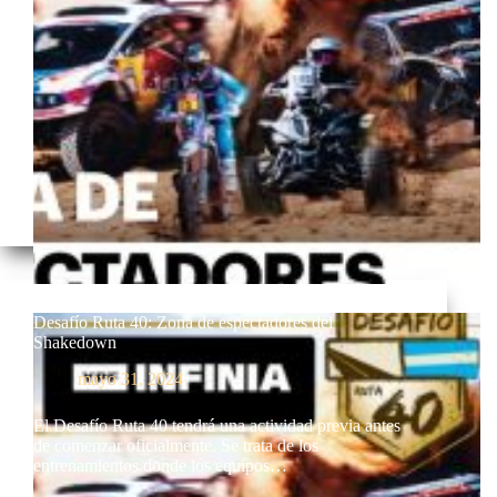
Desafío Ruta 40: Zona de espectadores del
Shakedown
mayo 31, 2024
El Desafío Ruta 40 tendrá una actividad previa antes
de comenzar oficialmente. Se trata de los
entrenamientos donde los equipos…