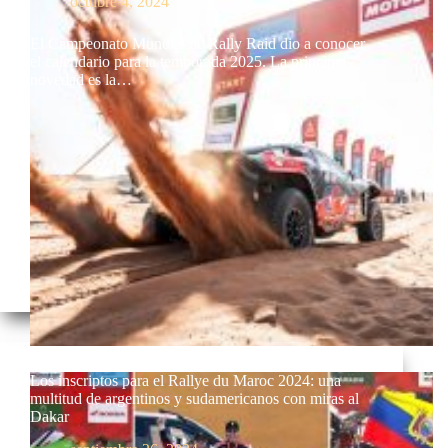
octubre 4, 2024
El Campeonato Mundial de Rally Raid dio a conocer
el calendario para la temporada 2025. La principal
novedad es la…
Los inscriptos para el Rallye du Maroc 2024: una
multitud de argentinos y sudamericanos con miras al
Dakar