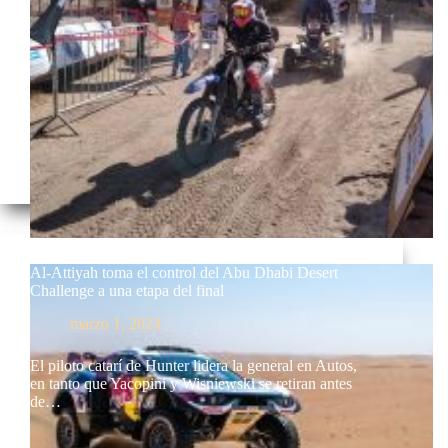
Al-Attiyah toma el control del Abu Dhabi Desert
Challenge a una etapa del final
marzo 1, 2024
El piloto catarí de Hunter lidera la general en Autos,
en tanto que Yacopini y Wisniewski se retiran antes
de…