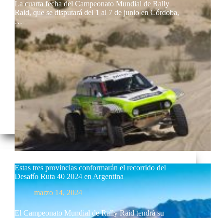
La cuarta fecha del Campeonato Mundial de Rally
Raid, que se disputará del 1 al 7 de junio en Córdoba,
…
Estas tres provincias conformarán el recorrido del
Desafío Ruta 40 2024 en Argentina
marzo 14, 2024
El Campeonato Mundial de Rally Raid tendrá su