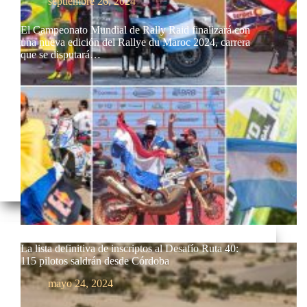
septiembre 26, 2024
El Campeonato Mundial de Rally Raid finalizará con
una nueva edición del Rallye du Maroc 2024, carrera
que se disputará…
La lista definitiva de inscriptos al Desafío Ruta 40:
115 pilotos saldrán desde Córdoba
mayo 24, 2024