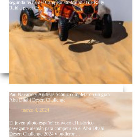
segunda fecha del Campeonato Mundial de Rally
Raid a pesar de…
Pau Navarro y Andreas Schulz completaron un gran
Abu Dhabi Desert Challenge
marzo 4, 2024
El joven piloto español convocó al histórico
navegante alemán para competir en el Abu Dhabi
Desert Challenge 2024 y pudieron…