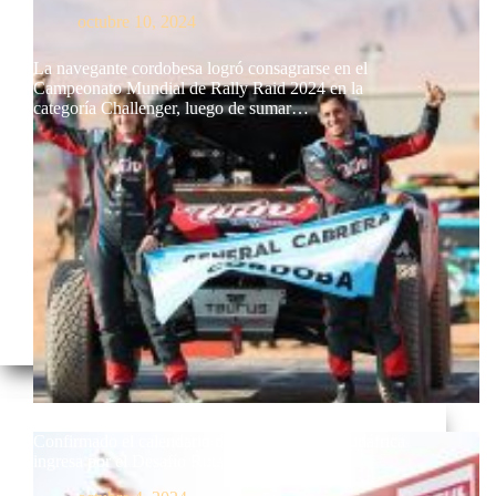
octubre 10, 2024
La navegante cordobesa logró consagrarse en el
Campeonato Mundial de Rally Raid 2024 en la
categoría Challenger, luego de sumar…
Confirmado el calendario del W2RC 2025: Sudáfrica
ingresa por el Desafío Ruta 40 de Argentina