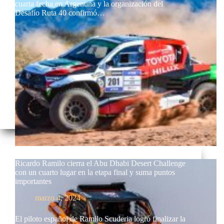
cuarta fecha en Argentina y la organización del
Desafío Ruta 40 confirmó…
Ricardo Ramilo cierra el Abu Dhabi Desert Challenge
con un cuarto lugar en la etapa final y suma puntos
importantes
marzo 4, 2024
El piloto español de Ramilo Scuderia logró finalizar la