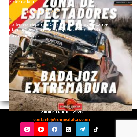
Extremadura
septiembre 23, 2025
La tercera etapa del Rally Raid de Portugal 2025 se
disputará enteramente en España el viernes 26 de
noviembre, y…
Somos Dakar | 2026
contacto@somosdakar.com