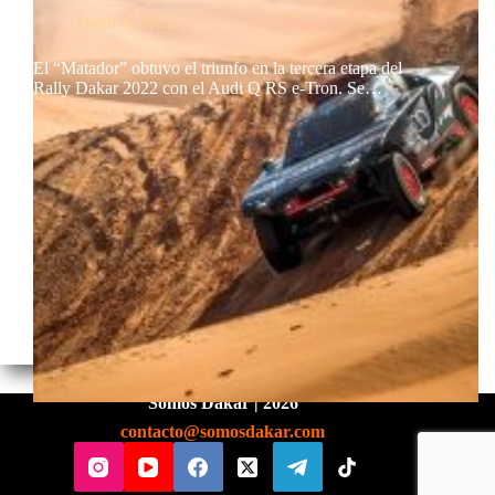
enero 4, 2022
El “Matador” obtuvo el triunfo en la tercera etapa del
Rally Dakar 2022 con el Audi Q RS e-Tron. Se…
Somos Dakar | 2026
contacto@somosdakar.com