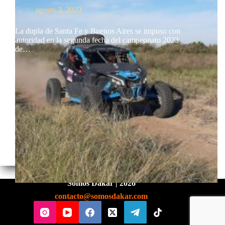
agosto 3, 2023
La dupla de Santa Fe y Buenos Aires se impuso con
autoridad en la segunda fecha del campeonato 2023
de…
Somos Dakar | 2026
contacto@somosdakar.com