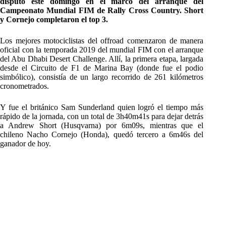
disputó este domingo en el marco del arranque del
Campeonato Mundial FIM de Rally Cross Country. Short
y Cornejo completaron el top 3.
Los mejores motociclistas del offroad comenzaron de manera
oficial con la temporada 2019 del mundial FIM con el arranque
del Abu Dhabi Desert Challenge. Allí, la primera etapa, largada
desde el Circuito de F1 de Marina Bay (donde fue el podio
simbólico), consistía de un largo recorrido de 261 kilómetros
cronometrados.
Y fue el británico Sam Sunderland quien logró el tiempo más
rápido de la jornada, con un total de 3h40m41s para dejar detrás
a Andrew Short (Husqvarna) por 6m09s, mientras que el
chileno Nacho Cornejo (Honda), quedó tercero a 6m46s del
ganador de hoy.