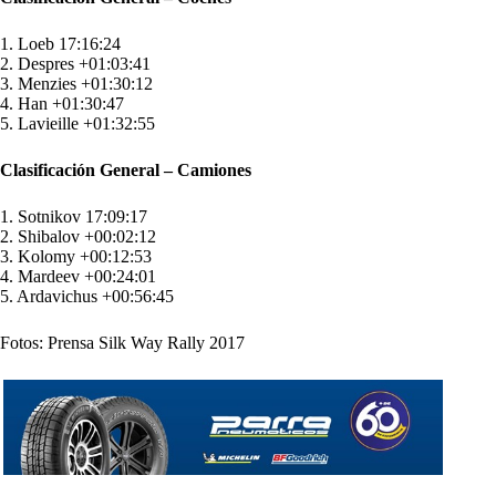
1. Loeb 17:16:24
2. Despres +01:03:41
3. Menzies +01:30:12
4. Han +01:30:47
5. Lavieille +01:32:55
Clasificación General – Camiones
1. Sotnikov 17:09:17
2. Shibalov +00:02:12
3. Kolomy +00:12:53
4. Mardeev +00:24:01
5. Ardavichus +00:56:45
Fotos: Prensa Silk Way Rally 2017