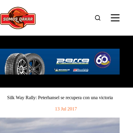
Saltar
al
contenido
Silk Way Rally: Peterhansel se recupera con una victoria
13 Jul 2017