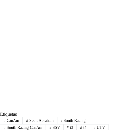
Etiquetas
#
CanAm
#
Scott Abraham
#
South Racing
#
South Racing CanAm
#
SSV
#
t3
#
t4
#
UTV