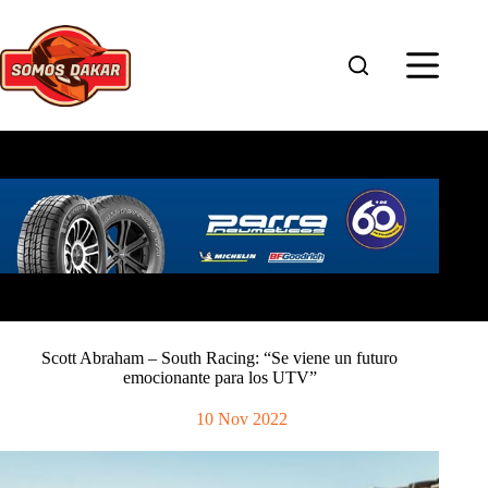
Saltar
al
contenido
Scott Abraham – South Racing: “Se viene un futuro
emocionante para los UTV”
10 Nov 2022