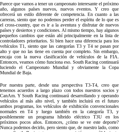
Parece que vamos a tener un campeonato interesante el próximo
año, algunos países nuevos, nuevos eventos. Y creo que
ofrecerá un estilo diferente de competencia. En cuanto a las
carreras, siento que no podemos perder el espíritu de lo que es
el cross-country, que es ir a la aventura y disfrutar de nuevos
países y desiertos y condiciones. Al mismo tiempo, hay algunos
pequeños cambios que están ahí principalmente en la lista de
controladores prioritarios. Si bien hace una diferencia para los
vehículos T1, siento que las categorías T3 y T4 se pasan por
alto y que no las tiene en cuenta por completo. Sin embargo,
encaja con la nueva clasificación de vehículos de la FIA.
Entonces, veamos cómo funciona eso. South Racing continuará
luciendo el Campeonato Mundial y obviamente la Copa
Mundial de Baja.
Por nuestra parte, desde una perspectiva T3-T4, creo que
tenemos acuerdos a largo plazo con todos nuestros socios y
CanAm. Y South Racing continuará desarrollando y operando
vehículos al más alto nivel, y también incluirá en el futuro
ambos programas, los vehículos de exhibición convencionales
normales en T4 y luego también en la categoría T3, y
posiblemente un programa híbrido eléctrico T3U en los
próximos pocos años. Entonces, ¿cómo se ve este deporte?
Nunca podemos decirlo, pero siento que, de nuestro lado, como