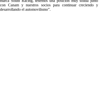
marca South Racing, tenemos una posición muy sólida junto
con Canam y nuestros socios para continuar creciendo y
desarrollando el automovilismo”.