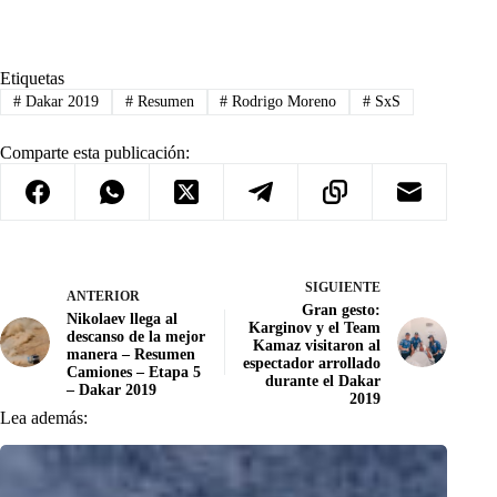
Etiquetas
#
Dakar 2019
#
Resumen
#
Rodrigo Moreno
#
SxS
Comparte esta publicación:
SIGUIENTE
ANTERIOR
Gran gesto:
Nikolaev llega al
Karginov y el Team
descanso de la mejor
Kamaz visitaron al
manera – Resumen
espectador arrollado
Camiones – Etapa 5
durante el Dakar
– Dakar 2019
2019
Lea además: