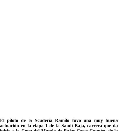
El piloto de la Scudería Ramilo tuvo una muy buena
actuación en la etapa 1 de la Saudí Baja, carrera que da
inicio a la Copa del Mundo de Bajas Cross-Country de la