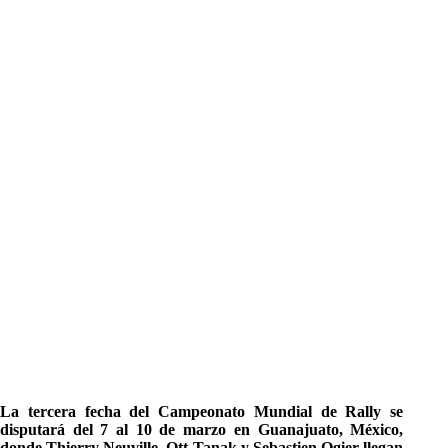
La tercera fecha del Campeonato Mundial de Rally se
disputará del 7 al 10 de marzo en Guanajuato, México,
donde Thierry Neuville, Ott Tanak y Sebastien Ogier llegan