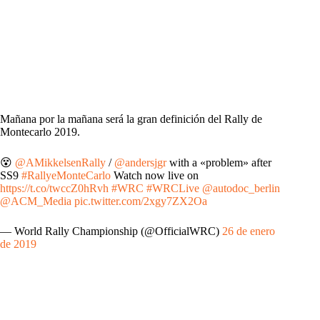
Mañana por la mañana será la gran definición del Rally de
Montecarlo 2019.
😵
@AMikkelsenRally
/
@andersjgr
with a «problem» after
SS9
#RallyeMonteCarlo
Watch now live on
https://t.co/twccZ0hRvh
#WRC
#WRCLive
@autodoc_berlin
@ACM_Media
pic.twitter.com/2xgy7ZX2Oa
— World Rally Championship (@OfficialWRC)
26 de enero
de 2019