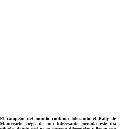
El campeón del mundo continúa liderando el Rally de
Montecarlo luego de una interesante jornada este día
sábado, donde casi no se sacaron diferencias y llegan con