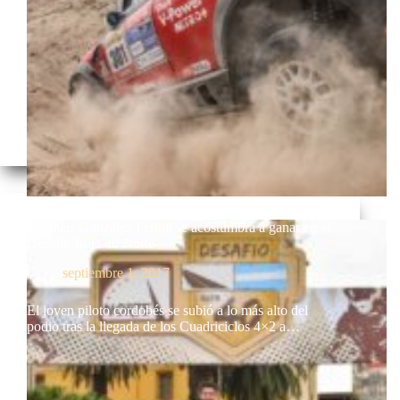
Jeremías González Ferioli se acostumbra a ganar en el
Desafío Ruta 40 Norte
septiembre 1, 2017
El joven piloto cordobés se subió a lo más alto del
podio tras la llegada de los Cuadriciclos 4×2 a…