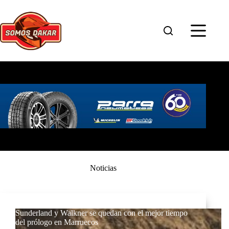
Saltar
al
contenido
Noticias
Sunderland y Walkner se quedan con el mejor tiempo
del prólogo en Marruecos