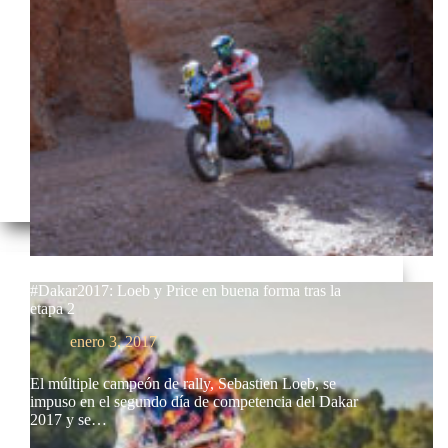
#Dakar2017: Loeb y Price en buena forma tras la
etapa 2
enero 3, 2017
El múltiple campeón de rally, Sebastien Loeb, se
impuso en el segundo día de competencia del Dakar
2017 y se…