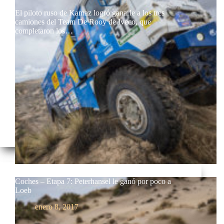
El piloto ruso de Kamaz logró ganarle a los tres
camiones del Team De Rooy de Iveco, que
completaron los…
Coches – Etapa 7: Peterhansel le ganó por poco a
Loeb
enero 8, 2017