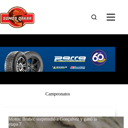
Saltar
al
contenido
Campeonatos
Motos: Brabec sorprendió a Gonçalvez y ganó la
etapa 7