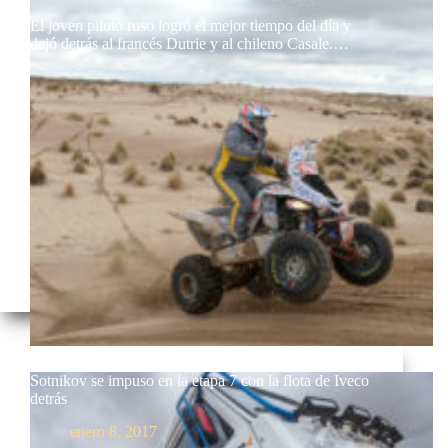
El joven piloto ruso logró el mejor tiempo del día y
dejó detrás al francés Dutrie y al chileno Casale.…
Sotnikov se impuso en la etapa 7 con la flota de Iveco
detrás
enero 8, 2017