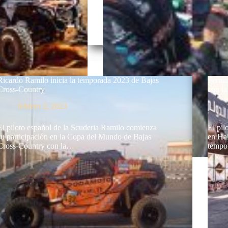
Ricardo Ramilo inicia la temporada 2023 de Bajas
Fernan
Cross-Country
con l
febrero 2, 2023
El piloto español de la Scuderia Ramilo comienza
El pil
su participación en la Copa del Mundo de Bajas
en Hai
Cross-Country con la…
tempo