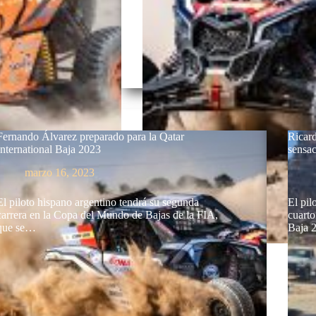
Fernando Álvarez preparado para la Qatar
Ricard
International Baja 2023
sensa
marzo 16, 2023
El piloto hispano argentino tendrá su segunda
El pil
carrera en la Copa del Mundo de Bajas de la FIA,
cuarto
que se…
Baja 