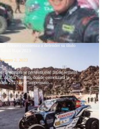
do Álvarez comienza a defender su título
a Saudi Baja 2023
febrero 2, 2023
oto argentino se presenta este fin de semana
l, Arabia Saudita, donde comenzará la
rada 2023 del Campeonato…