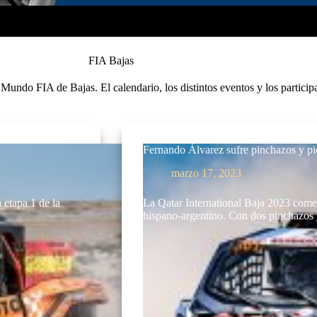
FIA Bajas
Mundo FIA de Bajas. El calendario, los distintos eventos y los particip
Fernando Álvarez sufre pinchazos y pie
marzo 17, 2023
 etapa 1 de la
La Qatar International Baja 2023 come
hispano-argentino. Con dos pinchazos