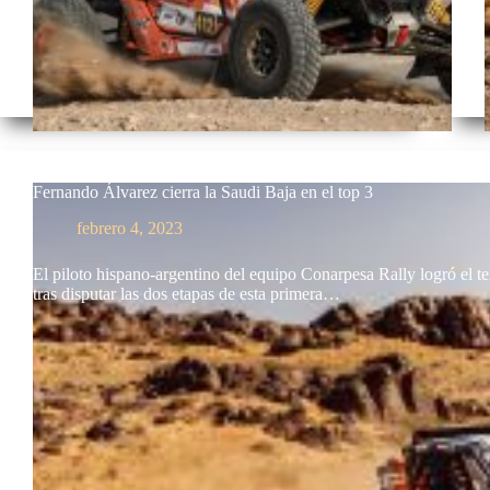
Fernando Álvarez cierra la Saudi Baja en el top 3
febrero 4, 2023
El piloto hispano-argentino del equipo Conarpesa Rally logró el t
tras disputar las dos etapas de esta primera…