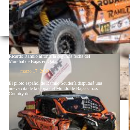
Ricardo Ramilo afronta la segunda fecha del
Mundial de Bajas en Qatar
marzo 17, 2023
El piloto español de Ramilo Scudería disputará una
nueva cita de la Copa del Mundo de Bajas Cross-
Country de la…