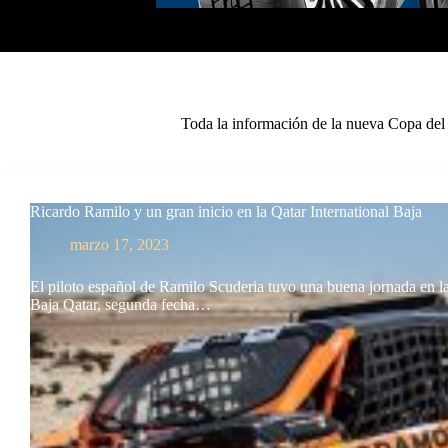
Toda la información de la nueva Copa del 
Ricardo Ramilo y un gran inicio en la Qatar International Baja
marzo 17, 2023
El piloto español de Ramilo Scuderia tuvo una buena jornada en la
Baja Qatar, segunda fecha…