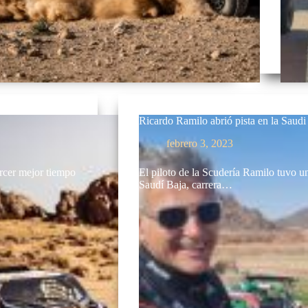
Ricardo Ramilo abrió pista en la Saudi
febrero 3, 2023
ercer mejor tiempo
El piloto de la Scudería Ramilo tuvo u
Saudí Baja, carrera…