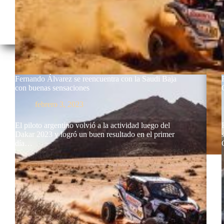
Fernando Álvarez se reencuentra con la Saudi Baja
con buenas sensaciones
febrero 3, 2023
El piloto argentino volvió a la actividad luego del
Dakar 2023 y logró un buen resultado en el primer
día…