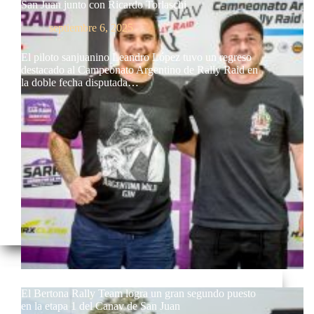
San Juan junto con Ricardo Torlaschi
septiembre 6, 2025
El piloto sanjuanino Leandro López tuvo un regreso
destacado al Campeonato Argentino de Rally Raid en
la doble fecha disputada…
El Bertona Rally Team logra un gran segundo puesto
en la etapa 1 del Canav de San Juan