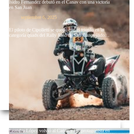
Isidro Fernandez debutó en el Canav con una victoria
en San Juan
septiembre 6, 2025
El piloto de Cipolletti se quedó con el triunfo en la
categoría quads del Rally Raid de San Juan, válido…
Leandro López volvió al Canav y fue protagonista en