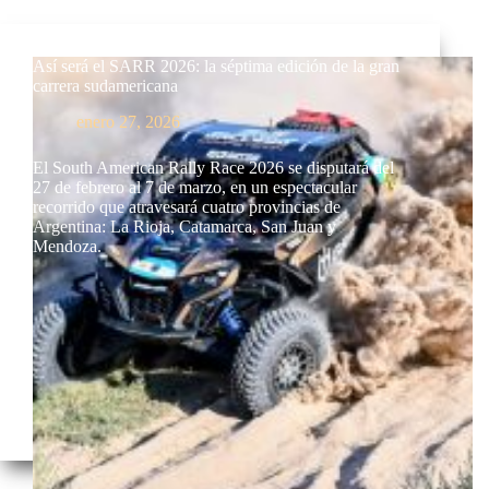
Así será el SARR 2026: la séptima edición de la gran
carrera sudamericana
enero 27, 2026
El South American Rally Race 2026 se disputará del
27 de febrero al 7 de marzo, en un espectacular
recorrido que atravesará cuatro provincias de
Argentina: La Rioja, Catamarca, San Juan y
Mendoza.