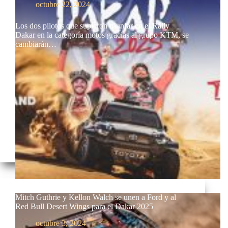
octubre 22, 2024
Los dos pilotos que supieron triunfar en el Rally
Dakar en la categoría motos gracias al grupo KTM, se
cambiarán…
Mitch Guthrie y Kellon Walch se unen a Ford y al
Red Bull Desert Wings para el Dakar 2025
octubre 3, 2024