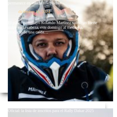
permanece en estado reservado
diciembre 16, 2024
El piloto paraguayo Rolando Martínez sufrió un fuerte
golpe en la cabeza, este domingo al mediodía,
producto de una caída…
Oficial: la lista de inscritos para el Rally Dakar 2025