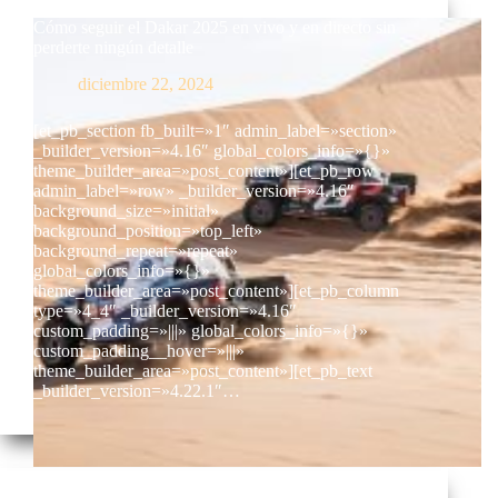
Cómo seguir el Dakar 2025 en vivo y en directo sin
perderte ningún detalle
diciembre 22, 2024
[et_pb_section fb_built=»1″ admin_label=»section»
_builder_version=»4.16″ global_colors_info=»{}»
theme_builder_area=»post_content»][et_pb_row
admin_label=»row» _builder_version=»4.16″
background_size=»initial»
background_position=»top_left»
background_repeat=»repeat»
global_colors_info=»{}»
theme_builder_area=»post_content»][et_pb_column
type=»4_4″ _builder_version=»4.16″
custom_padding=»|||» global_colors_info=»{}»
custom_padding__hover=»|||»
theme_builder_area=»post_content»][et_pb_text
_builder_version=»4.22.1″…