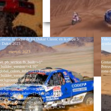
Galería: lo mejor de los Dakar Classic en la etapa 5
Video:
– Dakar 2023
ayudar
enero 6, 2023
[et_pb_section fb_built=»1″
Gintas
_builder_version=»4.16″
Petru
global_colors_info=»{}»][et_pb_row
zona 
_builder_version=»4.16″
background_size=»initial»
background_position=»top_left»
background_repeat=»repeat»
global_colors_info=»{}»][et_pb_column
type=»4_4″ _builder_version=»4.16″
custom_padding=»|||» global_colors_info=»{}»
custom_padding__hover=»|||»][et_pb_text