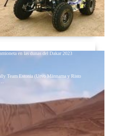
amioneta en las dunas del Dakar 2023
Rally Team Estonia (Urvo Männama y Risto
s…