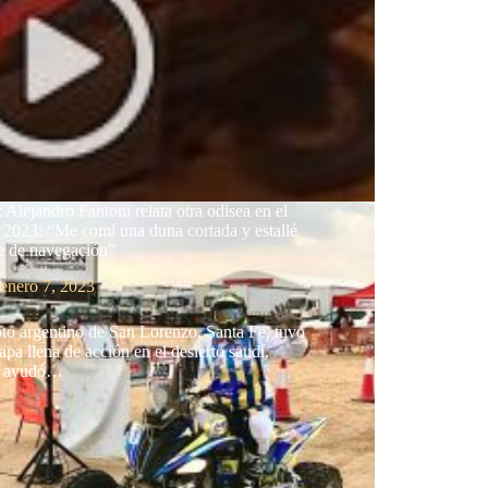
 Alejandro Fantoni relata otra odisea en el
 2023: “Me comí una duna cortada y estallé
re de navegación”
enero 7, 2023
oto argentino de San Lorenzo, Santa Fe, tuvo
tapa llena de acción en el desierto saudí,
e ayudó…