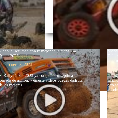
Video: el resumen con lo mejor de la etapa 7 –
Video:
Dakar 2023
Dakar
la tor
enero 8, 2023
El Rally Dakar 2023 ya completó su séptima
jornada de acción, y en este videos puedes disfrutar
El pil
de las mejores…
otra e
dond