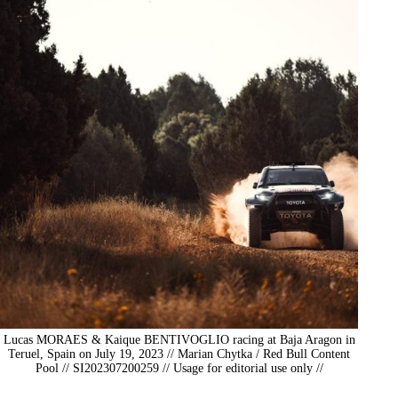
Lucas MORAES & Kaique BENTIVOGLIO racing at Baja Aragon in
Teruel, Spain on July 19, 2023 // Marian Chytka / Red Bull Content
Pool // SI202307200259 // Usage for editorial use only //