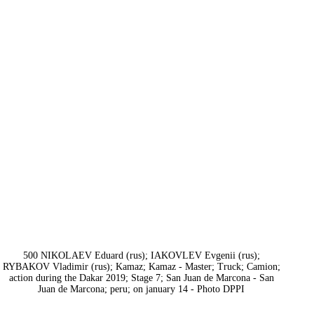
500 NIKOLAEV Eduard (rus); IAKOVLEV Evgenii (rus);
RYBAKOV Vladimir (rus); Kamaz; Kamaz - Master; Truck; Camion;
action during the Dakar 2019; Stage 7; San Juan de Marcona - San
Juan de Marcona; peru; on january 14 - Photo DPPI