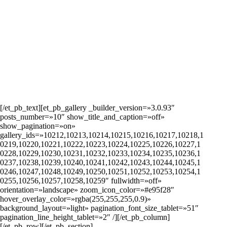
[/et_pb_text][et_pb_gallery _builder_version=»3.0.93″
posts_number=»10″ show_title_and_caption=»off»
show_pagination=»on»
gallery_ids=»10212,10213,10214,10215,10216,10217,10218,1
0219,10220,10221,10222,10223,10224,10225,10226,10227,1
0228,10229,10230,10231,10232,10233,10234,10235,10236,1
0237,10238,10239,10240,10241,10242,10243,10244,10245,1
0246,10247,10248,10249,10250,10251,10252,10253,10254,1
0255,10256,10257,10258,10259″ fullwidth=»off»
orientation=»landscape» zoom_icon_color=»#e95f28″
hover_overlay_color=»rgba(255,255,255,0.9)»
background_layout=»light» pagination_font_size_tablet=»51″
pagination_line_height_tablet=»2″ /][/et_pb_column]
[/et_pb_row][/et_pb_section]