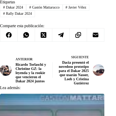
Etiquetas
#
Dakar 2024
#
Gastón Mattarucco
#
Javier Vélez
#
Rally Dakar 2024
Comparte esta publicación:
SIGUIENTE
ANTERIOR
Dacia presentó el
Ricardo Torlaschi y
novedoso prototipo
Christine GZ: la
para el Dakar 2025
leyenda y la rookie
que usarán Nasser,
que vencieron el
Loeb y Cristina
Dakar 2024 juntos
Gutiérrez
Lea además: