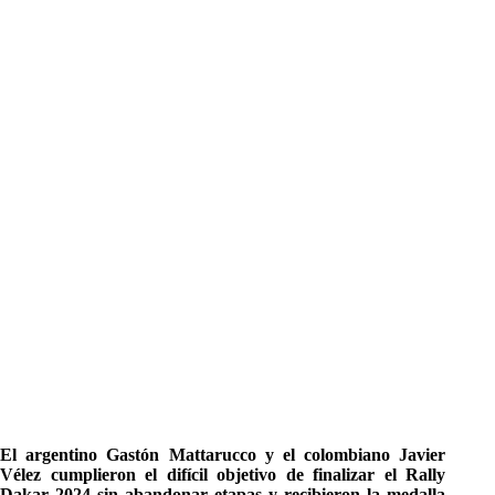
El argentino Gastón Mattarucco y el colombiano Javier
Vélez cumplieron el difícil objetivo de finalizar el Rally
Dakar 2024 sin abandonar etapas y recibieron la medalla