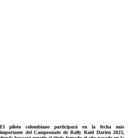
El piloto colombiano participará en la fecha más
importante del Campeonato de Rally Raid Darien 2023,
donde buscará repetir el título logrado el año pasado en la