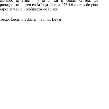
alojando la etapa 4 y la 5. En la cuarta jornada, los
protagonistas tienen en la hoja de ruta 276 kilómetros de pura
especial y solo 3 kilómetros de enlace.
Texto: Luciano Schiffer – Somos Dakar