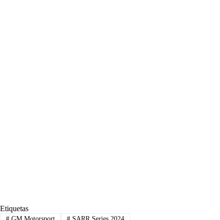
Etiquetas
#
GM Motorsport
#
SARR Series 2024