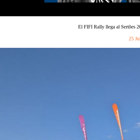
El FIFI Rally llega al Sertões
25 Ju