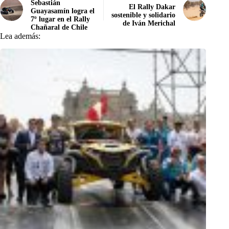
Sebastián
El Rally Dakar
Guayasamín logra el
sostenible y solidario
7º lugar en el Rally
de Iván Merichal
Chañaral de Chile
Lea además: