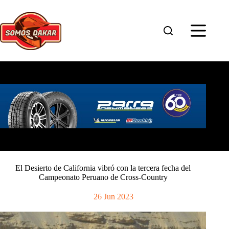
Saltar
al
contenido
El Desierto de California vibró con la tercera fecha del
Campeonato Peruano de Cross-Country
26 Jun 2023