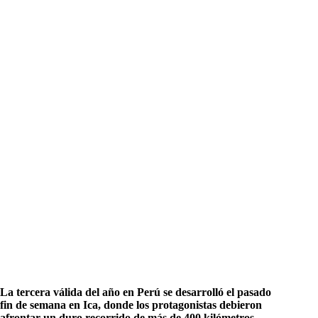
La tercera válida del año en Perú se desarrolló el pasado
fin de semana en Ica, donde los protagonistas debieron
afrontar un duro recorrido de más de 400 kilómetros.