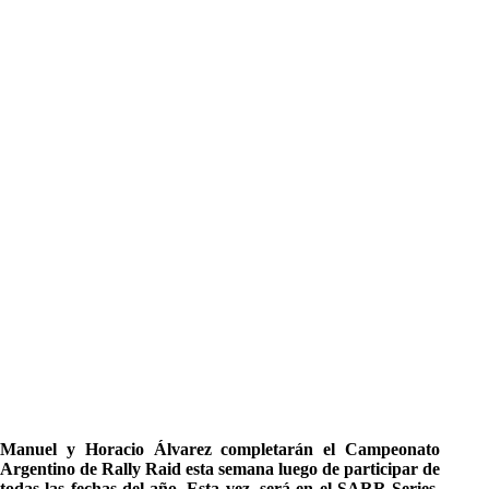
Manuel y Horacio Álvarez completarán el Campeonato
Argentino de Rally Raid esta semana luego de participar de
todas las fechas del año. Esta vez, será en el SARR Series,