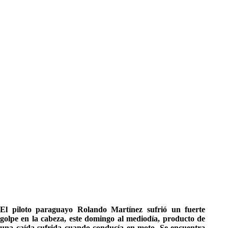
El piloto paraguayo Rolando Martínez sufrió un fuerte
golpe en la cabeza, este domingo al mediodía, producto de
una caída sufrida cuando conducía en moto. Se encuentra