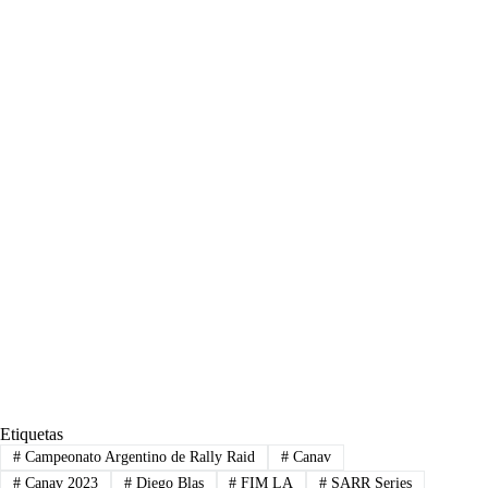
Etiquetas
#
Campeonato Argentino de Rally Raid
#
Canav
#
Canav 2023
#
Diego Blas
#
FIM LA
#
SARR Series