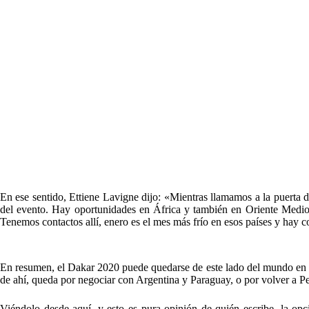
En ese sentido, Ettiene Lavigne dijo: «Mientras llamamos a la puerta 
del evento. Hay oportunidades en África y también en Oriente Medio
Tenemos contactos allí, enero es el mes más frío en esos países y hay
En resumen, el Dakar 2020 puede quedarse de este lado del mundo en ca
de ahí, queda por negociar con Argentina y Paraguay, o por volver a Pe
Viéndolo desde aquí, y esto es pura opinión de quién escribe, la op