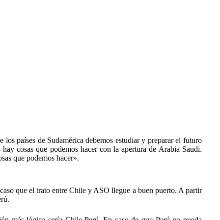
de los países de Sudamérica debemos estudiar y preparar el futuro
 hay cosas que podemos hacer con la apertura de Arabia Saudi.
 cosas que podemos hacer».
so que el trato entre Chile y ASO llegue a buen puerto. A partir
rú.
ción más lógica sería Chile-Perú. En caso de que Perú no pueda