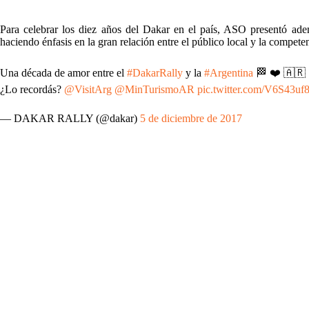
Para celebrar los diez años del Dakar en el país, ASO presentó ade
haciendo énfasis en la gran relación entre el público local y la compete
Una década de amor entre el
#DakarRally
y la
#Argentina
🏁 ❤️ 🇦🇷
¿Lo recordás?
@VisitArg
@MinTurismoAR
pic.twitter.com/V6S43uf
— DAKAR RALLY (@dakar)
5 de diciembre de 2017