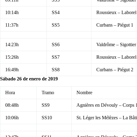
10:14h
SS4
Roussieux – Laborel
11:37h
SS5
Curbans – Piégut 1
14:23h
SS6
Valdrôme – Sigottier
15:26h
SS7
Roussieux – Laborel
16:49h
SS8
Curbans – Piégut 2
Sábado 26 de enero de 2019
Hora
Tramo
Nombre
08:48h
SS9
Agnières en Dévouly – Corps 
10:06h
SS10
St. Léger les Mélèzes – La Bât