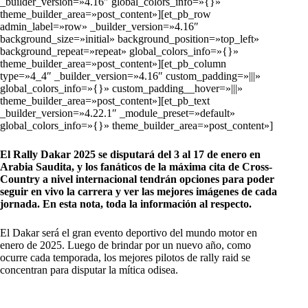
_builder_version=»4.16″ global_colors_info=»{}»
theme_builder_area=»post_content»][et_pb_row
admin_label=»row» _builder_version=»4.16″
background_size=»initial» background_position=»top_left»
background_repeat=»repeat» global_colors_info=»{}»
theme_builder_area=»post_content»][et_pb_column
type=»4_4″ _builder_version=»4.16″ custom_padding=»|||»
global_colors_info=»{}» custom_padding__hover=»|||»
theme_builder_area=»post_content»][et_pb_text
_builder_version=»4.22.1″ _module_preset=»default»
global_colors_info=»{}» theme_builder_area=»post_content»]
El Rally Dakar 2025 se disputará del 3 al 17 de enero en
Arabia Saudita, y los fanáticos de la máxima cita de Cross-
Country a nivel internacional tendrán opciones para poder
seguir en vivo la carrera y ver las mejores imágenes de cada
jornada. En esta nota, toda la información al respecto.
El Dakar será el gran evento deportivo del mundo motor en
enero de 2025. Luego de brindar por un nuevo año, como
ocurre cada temporada, los mejores pilotos de rally raid se
concentran para disputar la mítica odisea.