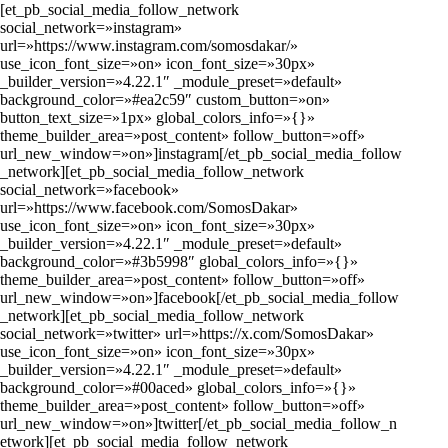
[et_pb_social_media_follow_network
social_network=»instagram»
url=»https://www.instagram.com/somosdakar/»
use_icon_font_size=»on» icon_font_size=»30px»
_builder_version=»4.22.1″ _module_preset=»default»
background_color=»#ea2c59″ custom_button=»on»
button_text_size=»1px» global_colors_info=»{}»
theme_builder_area=»post_content» follow_button=»off»
url_new_window=»on»]instagram[/et_pb_social_media_follow
_network][et_pb_social_media_follow_network
social_network=»facebook»
url=»https://www.facebook.com/SomosDakar»
use_icon_font_size=»on» icon_font_size=»30px»
_builder_version=»4.22.1″ _module_preset=»default»
background_color=»#3b5998″ global_colors_info=»{}»
theme_builder_area=»post_content» follow_button=»off»
url_new_window=»on»]facebook[/et_pb_social_media_follow
_network][et_pb_social_media_follow_network
social_network=»twitter» url=»https://x.com/SomosDakar»
use_icon_font_size=»on» icon_font_size=»30px»
_builder_version=»4.22.1″ _module_preset=»default»
background_color=»#00aced» global_colors_info=»{}»
theme_builder_area=»post_content» follow_button=»off»
url_new_window=»on»]twitter[/et_pb_social_media_follow_n
etwork][et_pb_social_media_follow_network