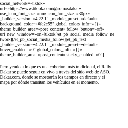
social_network=»tiktok»
url=»https://www.tiktok.com/@somosdakar»
use_icon_font_size=»on» icon_font_size=»30px»
_builder_version=»4.22.1″ _module_preset=»default»
background_color=»#fe2c55″ global_colors_info=»{}»
theme_builder_area=»post_content» follow_button=»off»
url_new_window=»on»]tiktok[/et_pb_social_media_follow_ne
twork][/et_pb_social_media_follow][et_pb_text
_builder_version=»4.22.1″ _module_preset=»default»
hover_enabled=»0″ global_colors_info=»{}»
theme_builder_area=»post_content» sticky_enabled=»0″]
Pero yendo a lo que es una cobertura más tradicional, el Rally
Dakar se puede seguir en vivo a través del sitio web de ASO,
Dakar.com, donde se mostrarán los tiempos en directo y el
mapa por dónde transitan los vehículos en el momento.