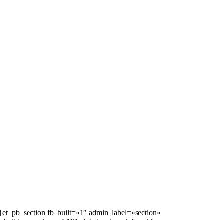
[et_pb_section fb_built=»1″ admin_label=»section»