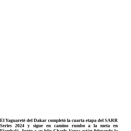
El Yaguareté del Dakar completó la cuarta etapa del SARR
Series 2024 y sigue en camino rumbo a la meta en
Fiambalá. Junto a su hijo Charly Verza están liderando la