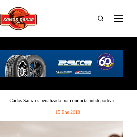
Saltar
al
contenido
Carlos Sainz es penalizado por conducta antideportiva
15 Ene 2018