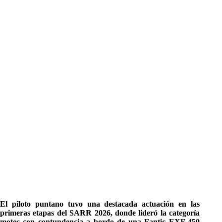
El piloto puntano tuvo una destacada actuación en las
primeras etapas del SARR 2026, donde lideró la categoría
motos con contundencia a bordo de una Fantic EXF 450