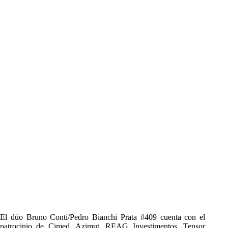
El dúo Bruno Conti/Pedro Bianchi Prata #409 cuenta con el
patrocinio de Cimed, Azimut, REAG Investimentos, Tensor