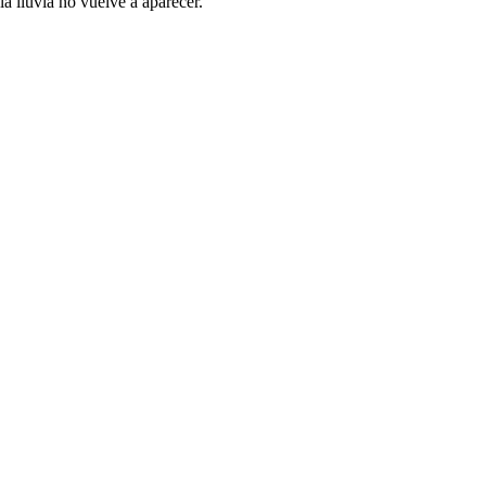
la lluvia no vuelve a aparecer.