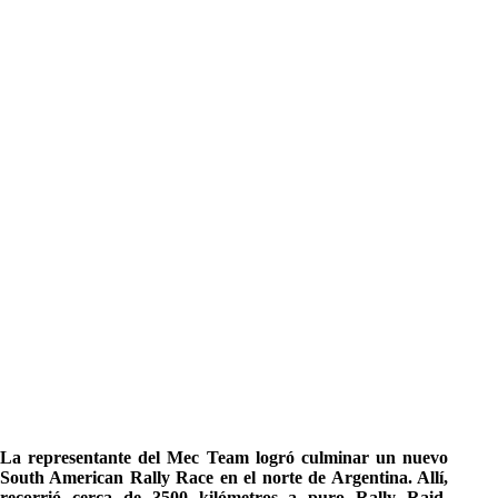
La representante del Mec Team logró culminar un nuevo
South American Rally Race en el norte de Argentina. Allí,
recorrió cerca de 3500 kilómetros a puro Rally Raid,