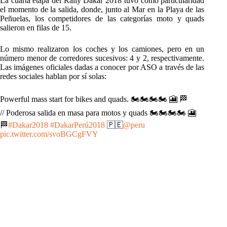
La cuarta etapa del Rally Dakar 2018 tuvo como particularidad
el momento de la salida, donde, junto al Mar en la Playa de las
Peñuelas, los competidores de las categorías moto y quads
salieron en filas de 15.
Lo mismo realizaron los coches y los camiones, pero en un
número menor de corredores sucesivos: 4 y 2, respectivamente.
Las imágenes oficiales dadas a conocer por ASO a través de las
redes sociales hablan por sí solas:
Powerful mass start for bikes and quads. 🏍🏍🏍🏍 🎦 🏁
// Poderosa salida en masa para motos y quads 🏍🏍🏍🏍 🎦
🏁
#Dakar2018
#DakarPerú2018
🇵🇪
@peru
pic.twitter.com/svoBGCgFVY