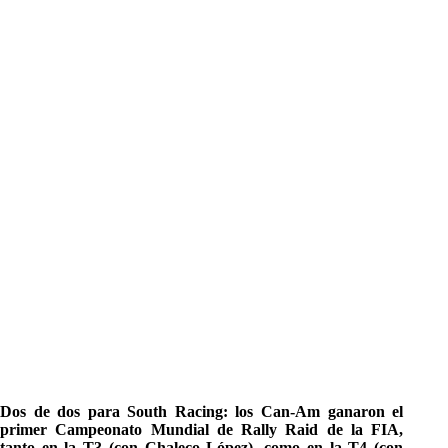
Dos de dos para South Racing: los Can-Am ganaron el
primer Campeonato Mundial de Rally Raid de la FIA,
tanto en la T3 (con Chaleco López), como en la T4 (con