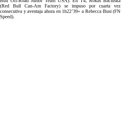
Bull Off-Road Junior Team USA). En T4, Rokas Baciuska
(Red Bull Can-Am Factory) se impuso por cuarta vez
consecutiva y aventaja ahora en 1h22’39» a Rebecca Busi (FN
Speed).