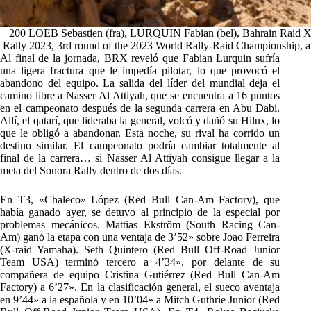
200 LOEB Sebastien (fra), LURQUIN Fabian (bel), Bahrain Raid Xtr
Rally 2023, 3rd round of the 2023 World Rally-Raid Championship, a
Al final de la jornada, BRX reveló que Fabian Lurquin sufría
una ligera fractura que le impedía pilotar, lo que provocó el
abandono del equipo. La salida del líder del mundial deja el
camino libre a Nasser Al Attiyah, que se encuentra a 16 puntos
en el campeonato después de la segunda carrera en Abu Dabi.
Allí, el qatarí, que lideraba la general, volcó y dañó su Hilux, lo
que le obligó a abandonar. Esta noche, su rival ha corrido un
destino similar. El campeonato podría cambiar totalmente al
final de la carrera… si Nasser Al Attiyah consigue llegar a la
meta del Sonora Rally dentro de dos días.
En T3, «Chaleco» López (Red Bull Can-Am Factory), que
había ganado ayer, se detuvo al principio de la especial por
problemas mecánicos. Mattias Ekström (South Racing Can-
Am) ganó la etapa con una ventaja de 3’52» sobre Joao Ferreira
(X-raid Yamaha). Seth Quintero (Red Bull Off-Road Junior
Team USA) terminó tercero a 4’34», por delante de su
compañera de equipo Cristina Gutiérrez (Red Bull Can-Am
Factory) a 6’27». En la clasificación general, el sueco aventaja
en 9’44» a la española y en 10’04» a Mitch Guthrie Junior (Red