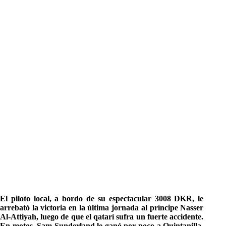
El piloto local, a bordo de su espectacular 3008 DKR, le
arrebató la victoria en la última jornada al príncipe Nasser
Al-Attiyah, luego de que el qatarí sufra un fuerte accidente.
En motos, Sam Sunderland le ganó por poco a Quintanilla,